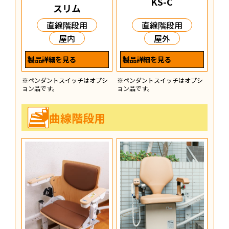
KS-C
スリム
あ
質
直線階段用
直線階段用
Q
屋内
屋外
製品詳細を見る
製品詳細を見る
※ペンダントスイッチはオプシ
※ペンダントスイッチはオプシ
ョン品です。
ョン品です。
曲線階段用