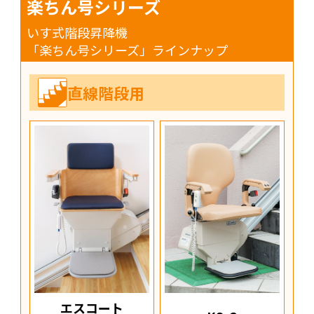
楽ちん号シリーズ
いす式階段昇降機
「楽ちん号シリーズ」ラインナップ
直線階段用
エスコート
よ