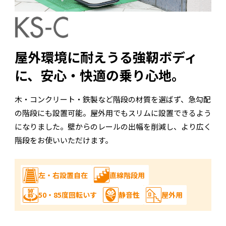
屋外環境に耐えうる強靭ボディ
に、
安心・快適の乗り心地。
木・コンクリート・鉄製など階段の材質を選ばず、急勾配
の階段にも設置可能。屋外用でもスリムに設置できるよう
になりました。壁からのレールの出幅を削減し、より広く
階段をお使いいただけます。
左・右設置自在
直線階段用
50・85度回転いす
静音性
屋外用
よ