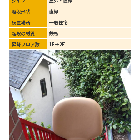
タイプ
屋外・直線
階段形状
直線
設置場所
一般住宅
階段の材質
鉄板
昇降フロア数
1F→2F