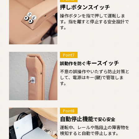
押しボタンスイッチ
操作ボタンを指で押して運転しま
す。指を離すと停止する安全設計で
す。
Point7
キースイッチ
誤動作を防ぐ
不意の誤操作やいたずら防止対策と
して、電源はキー(鍵)で管理しま
す。
Point8
自動停止機能
で安心安全
運転中、レールや階段上の障害物を
検知すると自動で停止します。