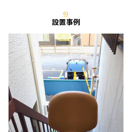
あ
質
01
Q
設置事例