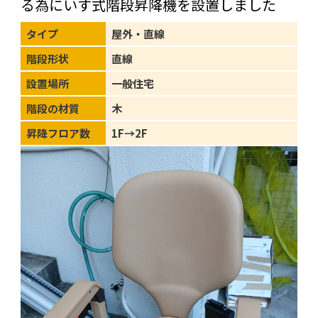
る為にいす式階段昇降機を設置しました
タイプ
屋外・直線
階段形状
直線
設置場所
一般住宅
階段の材質
木
昇降フロア数
1F→2F