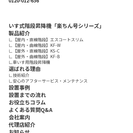
0120-012-636
いす式階段昇降機「楽ちん号シリーズ」
製品紹介
∟【屋内・直線階段】エスコートスリム
∟【屋内・曲線階段】KF-W
∟【屋外・直線階段】KS-C
∟【屋外・曲線階段】KF-B
∟車いす用階段昇降機
選ばれる理由
∟技術紹介
∟安心のアフターサービス・メンテナンス
設置事例
設置までの流れ
お役立ちコラム
よくある質問Q&A
会社案内
代理店紹介
お知らせ