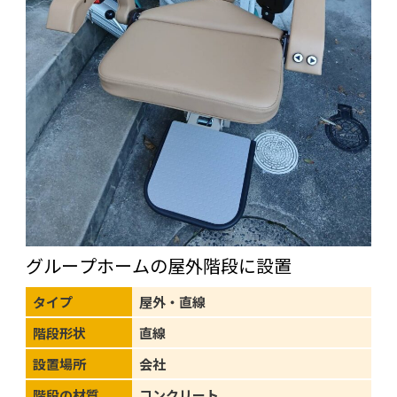
グループホームの屋外階段に設置
タイプ
屋外・直線
階段形状
直線
設置場所
会社
階段の材質
コンクリート