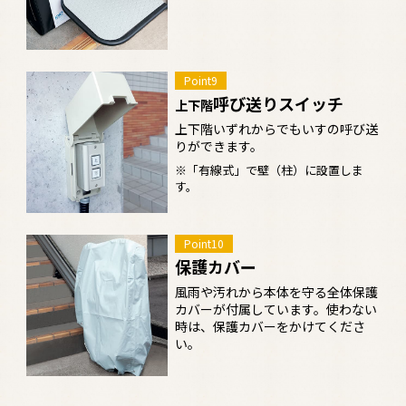
Point9
呼び送りスイッチ
上下階
上下階いずれからでもいすの呼び送
りができます。
※「有線式」で壁（柱）に設置しま
す。
Point10
保護カバー
風雨や汚れから本体を守る全体保護
カバーが付属しています。使わない
時は、保護カバーをかけてくださ
い。