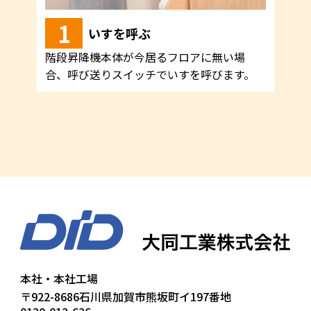
1
2
いすを呼ぶ
階段昇降機本体が今居るフロアに無い場
まず
合、呼び送りスイッチでいすを呼びます。
に片
せ台
※エ
を各
本社・本社工場
〒922-8686
石川県加賀市熊坂町イ197番地